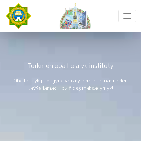
Türkmen oba hojalyk instituty
Oba hojalyk pudagyna ýokary derejeli hünärmenleri
taýýarlamak - biziň baş maksadymyz!