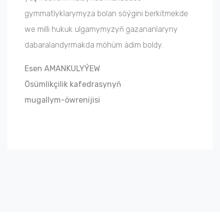
gymmatlyklarymyza bolan söýgini berkitmekde
we milli hukuk ulgamymyzyň gazananlaryny
dabaralandyrmakda möhüm ädim boldy.
Esen AMANKULYÝEW
Ösümlikçilik kafedrasynyň
mugallym-öwrenijisi