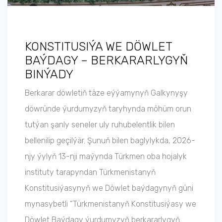
KONSTITUSIÝA WE DÖWLET
BAÝDAGY – BERKARARLYGYŇ
BINÝADY
Berkarar döwletiň täze eýýamynyň Galkynyşy
döwründe ýurdumyzyň taryhynda möhüm orun
tutýan şanly seneler uly ruhubelentlik bilen
bellenilip geçilýär. Şunuň bilen baglylykda, 2026-
njy ýylyň 13-nji maýynda Türkmen oba hojalyk
instituty tarapyndan Türkmenistanyň
Konstitusiýasynyň we Döwlet baýdagynyň güni
mynasybetli “Türkmenistanyň Konstitusiýasy we
Döwlet Baýdagy ýurdumyzyň berkararlygyň