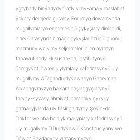
ygtybarly binýadydyr” atly ylmy-amaly maslahat
ýokary derejede guraldy. Forumyň dowamynda
mugallymlaryň ençemesiniň çykyşlary diňlenildi,
olaryň arasynda birnäçe çykyşlar özüniň çuňňur
mazmuny we ylmy seljermeleri bilen aýratyn
tapawutlandy. Hususan-da, institutynyň
Jemgyýeti öwreniş ylymlary kafedrasynyň uly
mugallymy A.Tagandurdyýewanyň Gahryman
Arkadagymyzyň halkara başlangyçlarynyň
taryhy-syýasy ähmiýeti baradaky çykyşy
gatnaşyjylarda uly täsir galdyrdy. Şeýle-de,
Traktor we oba hojalyk maşynlary kafedrasynyň
uly mugallymy D.Durdyýewiň Konstitusiýany we
Döwlet Baýdagyny Watanymyzyň