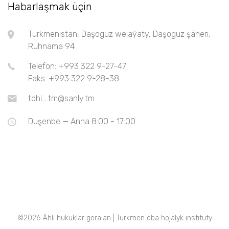
Habarlaşmak üçin
Türkmenistan, Daşoguz welaýaty, Daşoguz şäheri,
Ruhnama 94
Telefon: +993 322 9-27-47;
Faks: +993 322 9-28-38
tohi_tm@sanly.tm
Duşenbe — Anna 8:00 - 17:00
©
2026 Ähli hukuklar goralan | Türkmen oba hojalyk instituty