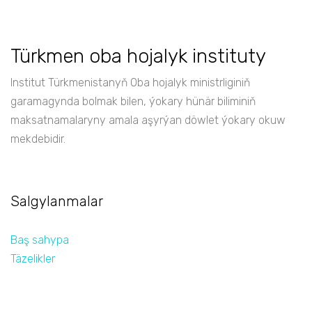
Türkmen oba hojalyk instituty
Institut Türkmenistanyň Oba hojalyk ministrliginiň
garamagynda bolmak bilen, ýokary hünär biliminiň
maksatnamalaryny amala aşyrýan döwlet ýokary okuw
mekdebidir.
Salgylanmalar
Baş sahypa
Täzelikler