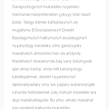
Garaşsyzlygynyň mukaddes nyşanlary
hökmünde häsiýetlendiren çykyşy örän täsirli
boldy. Tebigy bilimler kafedrasynyň uly
mugallymy B.Dosnazarowyň Döwlet
Baýdagymyzyň halkymyzyň asudalygynyň
nyşanydygy baradaky ylmy garaýyşlary
maslahatyň ähmiýetini has-da artdyrdy.
Maslahatyň dowamynda bäş sany bölümçede
işler alnyp barlyp, onda milli kanunçylygy
kämilleşdirmek, döwlet nyşanlarynyň
diplomatiýadaky orny we ýaşlary watansöýüjilik
ruhunda terbiýelemek ýaly möhüm meseleler ara
alyp maslahatlaşyldy. Bu ylmy-amaly maslahat
ýaş nesilleriň kalbynda mukaddes