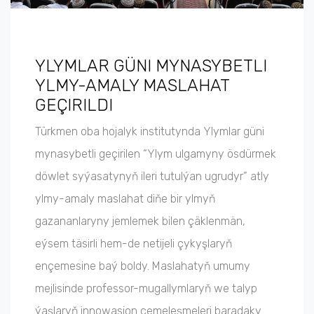
YLYMLAR GÜNI MYNASYBETLI
YLMY-AMALY MASLAHAT
GEÇIRILDI
Türkmen oba hojalyk institutynda Ylymlar güni
mynasybetli geçirilen “Ylym ulgamyny ösdürmek
döwlet syýasatynyň ileri tutulýan ugrudyr” atly
ylmy-amaly maslahat diňe bir ylmyň
gazananlaryny jemlemek bilen çäklenmän,
eýsem täsirli hem-de netijeli çykyşlaryň
ençemesine baý boldy. Maslahatyň umumy
mejlisinde professor-mugallymlaryň we talyp
ýaşlaryň innowasion çemeleşmeleri baradaky