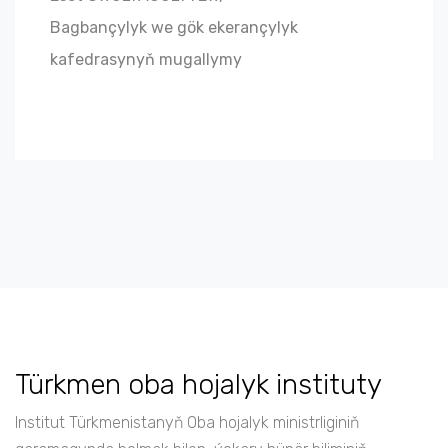
Bagbançylyk we gök ekerançylyk
kafedrasynyň mugallymy
Türkmen oba hojalyk instituty
Institut Türkmenistanyň Oba hojalyk ministrliginiň