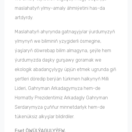
maslahatyň ylmy-amaly ähmiýetini has-da
artdyrdy.
Maslahatyň ahyrynda gatnaşyjylar ýurdumyzyň
ylmynyň we biliminiň yzygiderli ösmegine,
ýaşlaryň döwrebap bilim almagyna, şeýle hem
ýurdumyzda daşky gurşawy goramak we
ekologik abadançylygy üpjün etmek ugrunda giň
şertleri döredip berýän türkmen halkynyň Milli
Lideri, Gahryman Arkadagymyza hem-de
Hormatly Prezidentimiz Arkadagly Gahryman
Serdarymyza çuňňur minnetdarlyk hem-de
tükenüksiz alkyşlar bildirdiler.
Eset ÖWÜLÝAGULYÝEW,