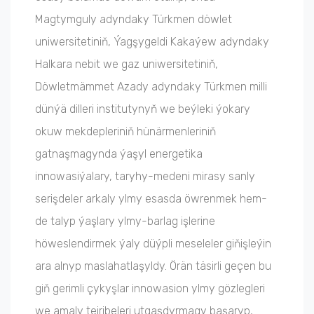
Magtymguly adyndaky Türkmen döwlet
uniwersitetiniň, Ýagşygeldi Kakaýew adyndaky
Halkara nebit we gaz uniwersitetiniň,
Döwletmämmet Azady adyndaky Türkmen milli
dünýä dilleri institutynyň we beýleki ýokary
okuw mekdepleriniň hünärmenleriniň
gatnaşmagynda ýaşyl energetika
innowasiýalary, taryhy-medeni mirasy sanly
serişdeler arkaly ylmy esasda öwrenmek hem-
de talyp ýaşlary ylmy-barlag işlerine
höweslendirmek ýaly düýpli meseleler giňişleýin
ara alnyp maslahatlaşyldy. Örän täsirli geçen bu
giň gerimli çykyşlar innowasion ylmy gözlegleri
we amaly tejribeleri utgaşdyrmagy başaryp,