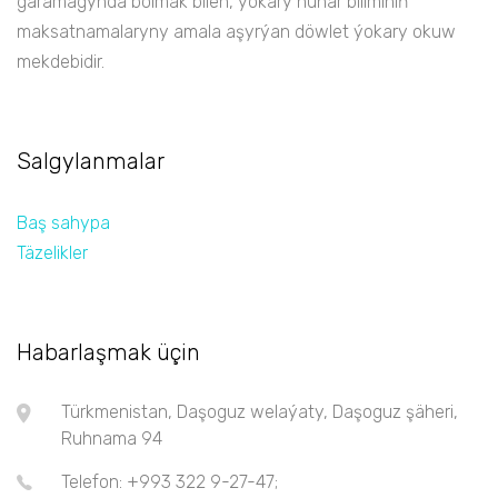
garamagynda bolmak bilen, ýokary hünär biliminiň
maksatnamalaryny amala aşyrýan döwlet ýokary okuw
mekdebidir.
Salgylanmalar
Baş sahypa
Täzelikler
Habarlaşmak üçin
Türkmenistan, Daşoguz welaýaty, Daşoguz şäheri,
Ruhnama 94
Telefon: +993 322 9-27-47;