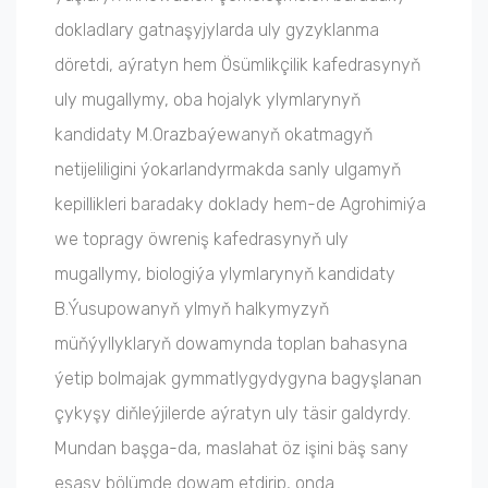
dokladlary gatnaşyjylarda uly gyzyklanma
döretdi, aýratyn hem Ösümlikçilik kafedrasynyň
uly mugallymy, oba hojalyk ylymlarynyň
kandidaty M.Orazbaýewanyň okatmagyň
netijeliligini ýokarlandyrmakda sanly ulgamyň
kepillikleri baradaky doklady hem-de Agrohimiýa
we topragy öwreniş kafedrasynyň uly
mugallymy, biologiýa ylymlarynyň kandidaty
B.Ýusupowanyň ylmyň halkymyzyň
müňýyllyklaryň dowamynda toplan bahasyna
ýetip bolmajak gymmatlygydygyna bagyşlanan
çykyşy diňleýjilerde aýratyn uly täsir galdyrdy.
Mundan başga-da, maslahat öz işini bäş sany
esasy bölümde dowam etdirip, onda